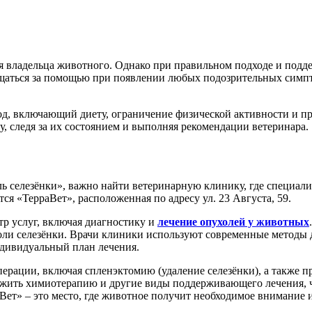
ля владельца животного. Однако при правильном подходе и подд
щаться за помощью при появлении любых подозрительных симпт
д, включающий диету, ограничение физической активности и п
, следя за их состоянием и выполняя рекомендации ветеринара.
ль селезёнки», важно найти ветеринарную клинику, где специа
ся «ТерраВет», расположенная по адресу ул. 23 Августа, 59.
р услуг, включая диагностику и
лечение опухолей у животных
ли селезёнки. Врачи клиники используют современные методы ди
ндивидуальный план лечения.
рации, включая спленэктомию (удаление селезёнки), а также п
жить химиотерапию и другие виды поддерживающего лечения, ч
раВет» – это место, где животное получит необходимое внимание