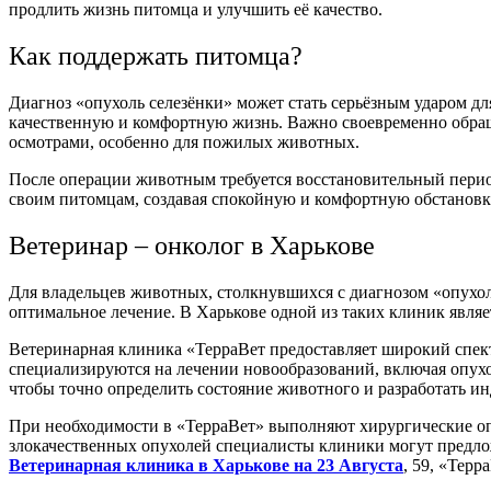
продлить жизнь питомца и улучшить её качество.
Как поддержать питомца?
Диагноз «опухоль селезёнки» может стать серьёзным ударом д
качественную и комфортную жизнь. Важно своевременно обра
осмотрами, особенно для пожилых животных.
После операции животным требуется восстановительный перио
своим питомцам, создавая спокойную и комфортную обстановку
Ветеринар – онколог в Харькове
Для владельцев животных, столкнувшихся с диагнозом «опухо
оптимальное лечение. В Харькове одной из таких клиник являет
Ветеринарная клиника «ТерраВет предоставляет широкий спект
специализируются на лечении новообразований, включая опухо
чтобы точно определить состояние животного и разработать и
При необходимости в «ТерраВет» выполняют хирургические опе
злокачественных опухолей специалисты клиники могут предло
Ветеринарная клиника в Харькове на 23 Августа
, 59, «Тер