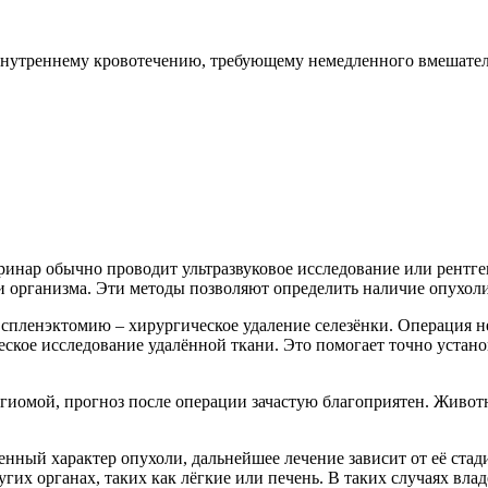
 внутреннему кровотечению, требующему немедленного вмешате
инар обычно проводит ультразвуковое исследование или рентген
организма. Эти методы позволяют определить наличие опухоли,
спленэктомию – хирургическое удаление селезёнки. Операция не
еское исследование удалённой ткани. Это помогает точно устан
гиомой, прогноз после операции зачастую благоприятен. Животн
енный характер опухоли, дальнейшее лечение зависит от её стад
ругих органах, таких как лёгкие или печень. В таких случаях в