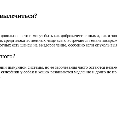
 вылечиться?
я довольно часто и могут быть как доброкачественными, так и 
к среди злокачественных чаще всего встречается гемангиосарко
вотных есть шансы на выздоровление, особенно если опухоль выя
тного?
ании иммунной системы, но её заболевания часто остаются нез
селезёнки у собак
и кошек развиваются медленно и долго не п
.